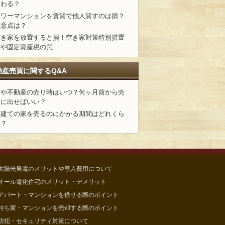
変わる？
タワーマンションを賃貸で他人貸すのは損？
注意点は？
空き家を放置すると損！空き家対策特別措置
法や固定資産税の罠
動産売買に関するQ&A
家や不動産の売り時はいつ？何ヶ月前から売
りに出せばいい？
戸建ての家を売るのにかかる期間はどれくら
い？
太陽光発電のメリットや導入費用について
オール電化住宅のメリット・デメリット
アパート・マンションを借りる際のポイント
持ち家・マンションを売却する際のポイント
防犯・セキュリティ対策について