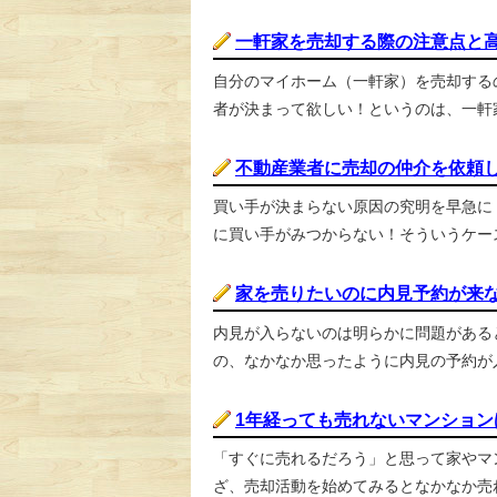
一軒家を売却する際の注意点と
自分のマイホーム（一軒家）を売却する
者が決まって欲しい！というのは、一軒家
不動産業者に売却の仲介を依頼
買い手が決まらない原因の究明を早急に
に買い手がみつからない！そういうケース
家を売りたいのに内見予約が来
内見が入らないのは明らかに問題がある
の、なかなか思ったように内見の予約が入
1年経っても売れないマンション
「すぐに売れるだろう」と思って家やマ
ざ、売却活動を始めてみるとなかなか売れ