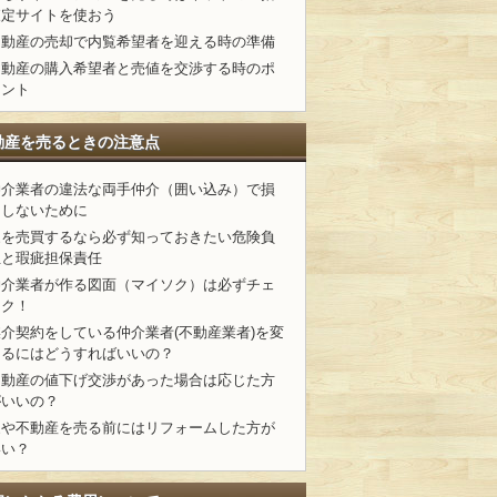
査定サイトを使おう
不動産の売却で内覧希望者を迎える時の準備
不動産の購入希望者と売値を交渉する時のポ
イント
動産を売るときの注意点
仲介業者の違法な両手仲介（囲い込み）で損
をしないために
家を売買するなら必ず知っておきたい危険負
担と瑕疵担保責任
仲介業者が作る図面（マイソク）は必ずチェ
ック！
媒介契約をしている仲介業者(不動産業者)を変
えるにはどうすればいいの？
不動産の値下げ交渉があった場合は応じた方
がいいの？
家や不動産を売る前にはリフォームした方が
いい？