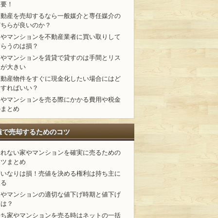
重要！
不動産を売却するなら一般媒介と専任媒介の
どちらが良いのか？
家やマンションを不動産業者に買い取りして
もらうのは損？
家やマンションを賃貸で貸すのは手間とリス
クが大きい
不動産物件をすぐに現金化したい場合にはど
うすればいい？
家やマンションを売る際にかかる費用や税金
のまとめ
値で売却するためのコツ
売れない家やマンションを確実に売るための
コツまとめ
言いなりは損！売値を決める権利は持ち主に
ある
家やマンションの適切な値下げ時期と値下げ
幅は？
持ち家やマンションを売る時はネットの一括